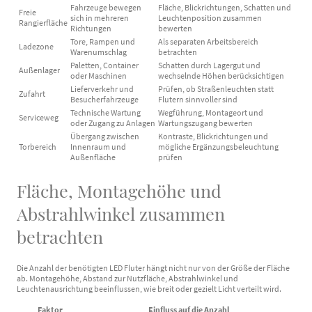
Fahrzeuge bewegen
Fläche, Blickrichtungen, Schatten und
Freie
sich in mehreren
Leuchtenposition zusammen
Rangierfläche
Richtungen
bewerten
Tore, Rampen und
Als separaten Arbeitsbereich
Ladezone
Warenumschlag
betrachten
Paletten, Container
Schatten durch Lagergut und
Außenlager
oder Maschinen
wechselnde Höhen berücksichtigen
Lieferverkehr und
Prüfen, ob Straßenleuchten statt
Zufahrt
Besucherfahrzeuge
Flutern sinnvoller sind
Technische Wartung
Wegführung, Montageort und
Serviceweg
oder Zugang zu Anlagen
Wartungszugang bewerten
Übergang zwischen
Kontraste, Blickrichtungen und
Torbereich
Innenraum und
mögliche Ergänzungsbeleuchtung
Außenfläche
prüfen
Fläche, Montagehöhe und
Abstrahlwinkel zusammen
betrachten
Die Anzahl der benötigten LED Fluter hängt nicht nur von der Größe der Fläche
ab. Montagehöhe, Abstand zur Nutzfläche, Abstrahlwinkel und
Leuchtenausrichtung beeinflussen, wie breit oder gezielt Licht verteilt wird.
Faktor
Einfluss auf die Anzahl