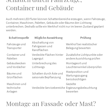
Container und Gebäude
Auch mehrere LED Fluter können Schattenbereiche erzeugen, wenn Fahrzeuge,
Container, Maschinen, Paletten, Gebäude oder Bäume den Lichtweg
unterbrechen. Deshalb sollte ein Werkhof nicht nur im leeren Zustand geplant
werden.
Schattenquelle
Mögliche Auswirkung
Prüfung
Abschattung von
Fahrzeuge und
Werkhof bei realistischer
Fahrgassen und
Transporter
Belegung bewerten
Randflächen
Container und
Verdeckte Flächen hinter
Zusätzliche Lichtpunkte oder
Paletten
Lagergut
andere Ausrichtung prüfen
Gebäudeecken
Unterbrechung des
Montageort und
und Vordächer
Lichtwegs
Leuchtenwinkel überprüfen
Mastposition und
Bäume und
Schatten durch Äste und
Wartungszugang
Grünflächen
saisonale Bepflanzung
berücksichtigen
Maschinen und
Gezielte
technische
Verdeckte Servicebereiche
Ergänzungsbeleuchtung
Anlagen
bewerten
Montage an Fassade oder Mast?