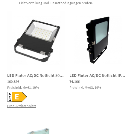
Lichtverteilung und Einsatzbedingungen prüfen.
LED Fluter AC/DC Notlicht 50W 5500lm 5000K 80-269V DC 100-277V AC speziell für Wasserwerke und Zisternen
LED Fluter AC/DC Notlicht IP65 50W Grün 520-540nm 100-240V AC/ 120-269V DC Lagerung Kartoffeln
160.83€
74.16€
Preis inkl. MwSt.
19
%
Preis inkl. MwSt.
19
%
Produktdatenblatt