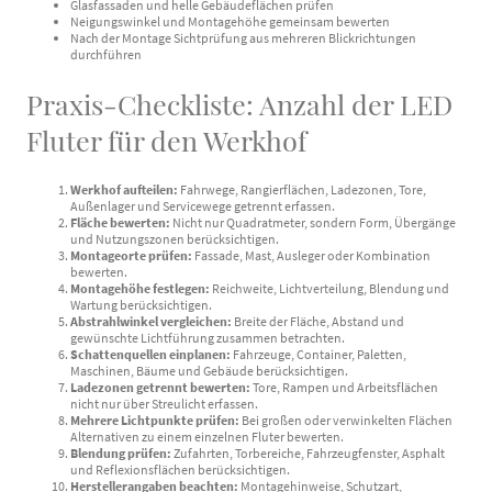
Glasfassaden und helle Gebäudeflächen prüfen
Neigungswinkel und Montagehöhe gemeinsam bewerten
Nach der Montage Sichtprüfung aus mehreren Blickrichtungen
durchführen
Praxis-Checkliste: Anzahl der LED
Fluter für den Werkhof
Werkhof aufteilen:
Fahrwege, Rangierflächen, Ladezonen, Tore,
Außenlager und Servicewege getrennt erfassen.
Fläche bewerten:
Nicht nur Quadratmeter, sondern Form, Übergänge
und Nutzungszonen berücksichtigen.
Montageorte prüfen:
Fassade, Mast, Ausleger oder Kombination
bewerten.
Montagehöhe festlegen:
Reichweite, Lichtverteilung, Blendung und
Wartung berücksichtigen.
Abstrahlwinkel vergleichen:
Breite der Fläche, Abstand und
gewünschte Lichtführung zusammen betrachten.
Schattenquellen einplanen:
Fahrzeuge, Container, Paletten,
Maschinen, Bäume und Gebäude berücksichtigen.
Ladezonen getrennt bewerten:
Tore, Rampen und Arbeitsflächen
nicht nur über Streulicht erfassen.
Mehrere Lichtpunkte prüfen:
Bei großen oder verwinkelten Flächen
Alternativen zu einem einzelnen Fluter bewerten.
Blendung prüfen:
Zufahrten, Torbereiche, Fahrzeugfenster, Asphalt
und Reflexionsflächen berücksichtigen.
Herstellerangaben beachten:
Montagehinweise, Schutzart,