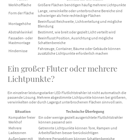
Werkhoffläche
Größere Flächen benötigen häufig mehrere Lichtpunkte
Lange, verwinkelte oder unterbrochene Bereiche sind
Form der Fläche
schwieriger als freie rechteckige Flächen
Beeinflusst Reichweite, Lichtverteilung und mögliche
Montagehöhe
Blendung
Abstrahlwinkel
Bestimmt, wie breit oder gezielt Licht verteilt wird
Fassaden- oder
Beeinflusst Position, Ausrichtung und mögliche
Mastmontage
Schattenbereiche
Fahrzeuge, Container, Bäume oder Gebäude können
Hindernisse
zusätzliche Lichtpunkte erforderlich machen
Ein großer Fluter oder mehrere
Lichtpunkte?
Ein einzelner leistungsstarker LED-Flutlichtstrahler ist nicht automatisch die
passende Lösung. Mehrere abgestimmte Lichtpunkte können bei größeren,
verwinkelten oder durch Lagergut unterbrochenen Flächen sinnvoll sein.
Situation
Technische Überlegung
Kompakter freier
Ein oder wenige gezielt ausgerichtete Flutlichtstrahler
Werkhof
können passend sein
Mehrere
Getrennte Lichtpunkte können Tore, Rampen und
Ladezonen
Arbeitsflächen besser berücksichtigen
Außenlager mit
Mehrere Perspektiven können Schattenbereiche