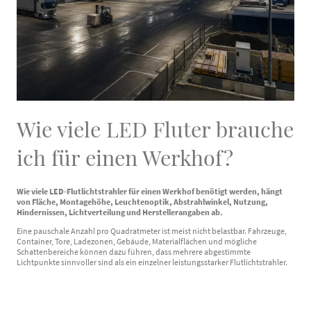
Wie viele LED Fluter brauche
ich für einen Werkhof?
Wie viele LED-Flutlichtstrahler für einen Werkhof benötigt werden, hängt
von Fläche, Montagehöhe, Leuchtenoptik, Abstrahlwinkel, Nutzung,
Hindernissen, Lichtverteilung und Herstellerangaben ab.
Eine pauschale Anzahl pro Quadratmeter ist meist nicht belastbar. Fahrzeuge,
Container, Tore, Ladezonen, Gebäude, Materialflächen und mögliche
Schattenbereiche können dazu führen, dass mehrere abgestimmte
Lichtpunkte sinnvoller sind als ein einzelner leistungsstarker Flutlichtstrahler.