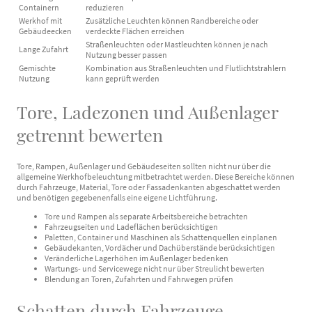
Containern
reduzieren
Werkhof mit
Zusätzliche Leuchten können Randbereiche oder
Gebäudeecken
verdeckte Flächen erreichen
Straßenleuchten oder Mastleuchten können je nach
Lange Zufahrt
Nutzung besser passen
Gemischte
Kombination aus Straßenleuchten und Flutlichtstrahlern
Nutzung
kann geprüft werden
Tore, Ladezonen und Außenlager
getrennt bewerten
Tore, Rampen, Außenlager und Gebäudeseiten sollten nicht nur über die
allgemeine Werkhofbeleuchtung mitbetrachtet werden. Diese Bereiche können
durch Fahrzeuge, Material, Tore oder Fassadenkanten abgeschattet werden
und benötigen gegebenenfalls eine eigene Lichtführung.
Tore und Rampen als separate Arbeitsbereiche betrachten
Fahrzeugseiten und Ladeflächen berücksichtigen
Paletten, Container und Maschinen als Schattenquellen einplanen
Gebäudekanten, Vordächer und Dachüberstände berücksichtigen
Veränderliche Lagerhöhen im Außenlager bedenken
Wartungs- und Servicewege nicht nur über Streulicht bewerten
Blendung an Toren, Zufahrten und Fahrwegen prüfen
Schatten durch Fahrzeuge,