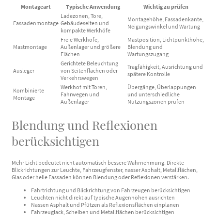
Montageart
Typische Anwendung
Wichtig zu prüfen
Ladezonen, Tore,
Montagehöhe, Fassadenkante,
Fassadenmontage
Gebäudeseiten und
Neigungswinkel und Wartung
kompakte Werkhöfe
Freie Werkhöfe,
Mastposition, Lichtpunkthöhe,
Mastmontage
Außenlager und größere
Blendung und
Flächen
Wartungszugang
Gerichtete Beleuchtung
Tragfähigkeit, Ausrichtung und
Ausleger
von Seitenflächen oder
spätere Kontrolle
Verkehrswegen
Werkhof mit Toren,
Übergänge, Überlappungen
Kombinierte
Fahrwegen und
und unterschiedliche
Montage
Außenlager
Nutzungszonen prüfen
Blendung und Reflexionen
berücksichtigen
Mehr Licht bedeutet nicht automatisch bessere Wahrnehmung. Direkte
Blickrichtungen zur Leuchte, Fahrzeugfenster, nasser Asphalt, Metallflächen,
Glas oder helle Fassaden können Blendung oder Reflexionen verstärken.
Fahrtrichtung und Blickrichtung von Fahrzeugen berücksichtigen
Leuchten nicht direkt auf typische Augenhöhen ausrichten
Nassen Asphalt und Pfützen als Reflexionsflächen einplanen
Fahrzeuglack, Scheiben und Metallflächen berücksichtigen