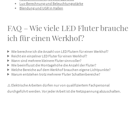
Lux-Berechnung und Beleuchtungsstärke
Blendung und UGR in Hallen
FAQ – Wie viele LED Fluter brauche
ich für einen Werkhof?
Wie berechne ich die Anzahl von LED Flutern für einen Werkhof?
Reicht ein einzelner LED Fluter für einen Werkhof?
Wann sind mehrere kleinere Fluter sinnvoller?
Wie beeinflusst die Montagehöhe die Anzahl der Fluter?
Welche Bereiche auf dem Werkhof brauchen eigene Lichtpunkte?
Warum entstehen trotz mehrerer Fluter Schattenbereiche?
⚠️ Elektrische Arbeiten dürfen nur von qualifiziertem Fachpersonal
durchgeführt werden. Vor jeder Arbeit ist die Netzspannung abzuschalten.
© DC-Lampen 2026. Alle Rechte vorbehalten.